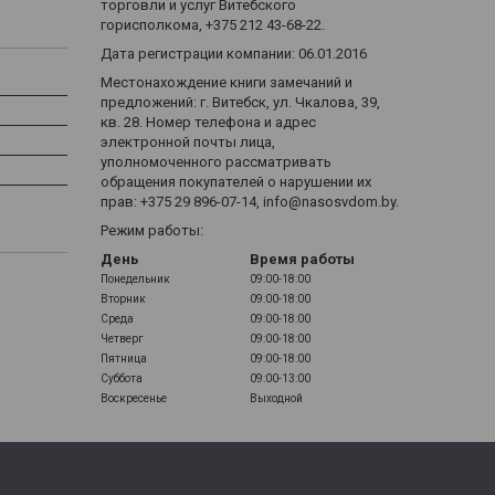
торговли и услуг Витебского
горисполкома, +375 212 43-68-22.
Дата регистрации компании: 06.01.2016
Местонахождение книги замечаний и
предложений: г. Витебск, ул. Чкалова, 39,
кв. 28. Номер телефона и адрес
электронной почты лица,
уполномоченного рассматривать
обращения покупателей о нарушении их
прав: +375 29 896-07-14, info@nasosvdom.by.
Режим работы:
День
Время работы
Понедельник
09:00-18:00
Вторник
09:00-18:00
Среда
09:00-18:00
Четверг
09:00-18:00
Пятница
09:00-18:00
Суббота
09:00-13:00
Воскресенье
Выходной