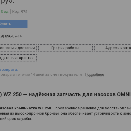
руб.
 3 ед.
Код:
975
Купить
29) 896-07-14
 оплаты и доставки
График работы
Адрес и конт
дитель и гарантия
овара в течение 14 дней
за счет покупателя
Подробнее
о) WZ 250 — надёжная запчасть для насосов OMN
нзовая крыльчатка WZ 250
— проверенное решение для восстановлен
нная из высокопрочной бронзы, она обеспечивает устойчивость к изно
лгий срок службы.