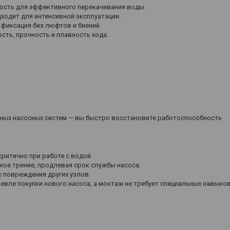
ость для эффективного перекачивания воды.
дходит для интенсивной эксплуатации.
 фиксация без люфтов и биений.
сть, прочность и плавность хода.
ных насосных систем — вы быстро восстановите работоспособность
критично при работе с водой.
ое трение, продлевая срок службы насоса.
 повреждения других узлов.
вле покупки нового насоса, а монтаж не требует специальных навыков