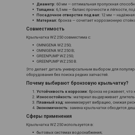
Диаметр:
60 мм — оптимальная пропускная способн
Толщина:
6,5 мм — баланс прочности и лёгкости, по
Посадочное отверстие под вал:
12 мм — надёжная
Материал:
бронза — сочетает коррозионную стойко
Совместимость
Крыльчатка WZ 250 совместима с:
OMNIGENA WZ 250;
OMNIGENA WZ 250 B;
GREENPUMP WZ 250;
GREENPUMP WZ 250 B.
Это делает деталь универсальным выбором для популяр
оборудования без поиска редких запчастей.
Почему выбирают бронзовую крыльчатку?
Устойчивость к коррозии:
бронза не ржавеет, что 
Износостойкость:
материал выдерживает длительн
Плавный ход:
минимизирует вибрацию, снижая риск
Экономичность:
замена крыльчатки обходится деше
Сферы применения
Крыльчатка WZ 250 используется в:
бытовых системах водоснабжения;