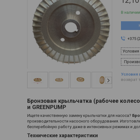
12,10
В наличии
+375 (
Условия
Произво
возврат т
Бронзовая крыльчатка (рабочее колес
и GREENPUMP
Ищете качественную замену крыльчатки для насоса?
Бро
производительности насосного оборудования. Изготовле
бесперебойную работу даже в интенсивных режимах и до
Технические характеристики