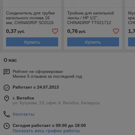
Соединитель для трубки
Тройник для капельной
Му
капельного полива 16
ленты / НР 1/2",
кра
мм, CHINADRIP SC0116
CHINADRIP TT021712
CH
0,37
0,76
1,
руб.
руб.
Купить
Купить
О нас
Рейтинг не сформирован
Менее 5 отзывов за последний год
Работает с 24.07.2013
г. Витебск
ул. Кутузова, 13, офис 4, Витебск, Беларусь
Контакты
Сегодня работает с 09:00 до 18:00
Показать весь график работы