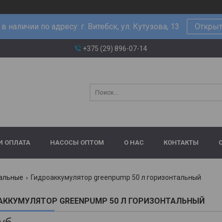
в наличии по адресу: г. Витебск, ул. Кутузова, 13
Открыт
+375 (29) 896-07-14
И ОПЛАТА
НАСОСЫ ОПТОМ
О НАС
КОНТАКТЫ
тальные
Гидроаккумулятор greenpump 50 л горизонтальный
АККУМУЛЯТОР GREENPUMP 50 Л ГОРИЗОНТАЛЬНЫЙ