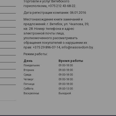
торговли и услуг Витебского
горисполкома, +375 212 43-68-22.
Дата регистрации компании: 06.01.2016
Местонахождение книги замечаний и
предложений: г. Витебск, ул. Чкалова, 39,
кв. 28. Номер телефона и адрес
электронной почты лица,
уполномоченного рассматривать
обращения покупателей о нарушении их
прав: +375 29 896-07-14, info@nasosvdom.by.
Режим работы:
День
Время работы
Понедельник
09:00-18:00
Вторник
09:00-18:00
Среда
09:00-18:00
Четверг
09:00-18:00
Пятница
09:00-18:00
Суббота
09:00-13:00
Воскресенье
Выходной