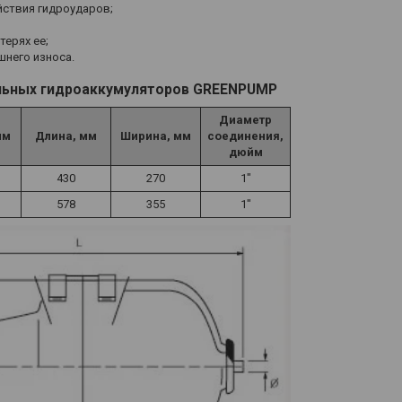
йствия гидроударов;
терях ее;
шнего износа.
льных гидроаккумуляторов GREENPUMP
Диаметр
мм
Длина, мм
Ширина, мм
соединения,
дюйм
430
270
1"
578
355
1"