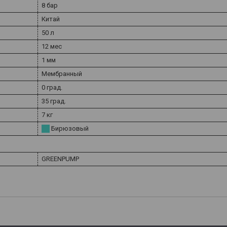
8 бар
Китай
50 л
12 мес
1 мм
Мембранный
0 град.
35 град.
7 кг
Бирюзовый
GREENPUMP