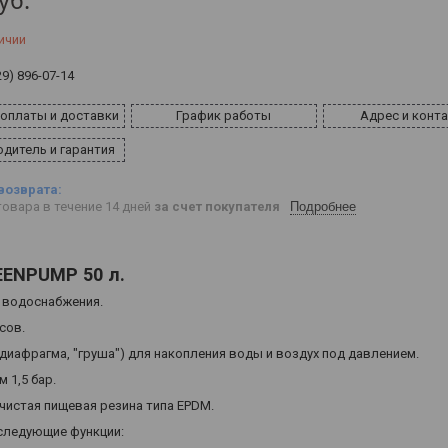
уб.
ичии
29) 896-07-14
 оплаты и доставки
График работы
Адрес и конт
дитель и гарантия
овара в течение 14 дней
за счет покупателя
Подробнее
EENPUMP 50 л.
о водоснабжения.
осов.
иафрагма, "груша") для накопления воды и воздух под давлением.
 1,5 бар.
чистая пищевая резина типа EPDM.
следующие функции: