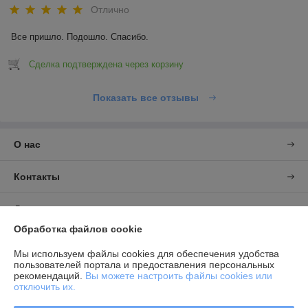
Отлично
Все пришло. Подошло. Спасибо.
Сделка подтверждена через корзину
Показать все отзывы
О нас
Контакты
Доставка и оплата
Обработка файлов cookie
График работы
Мы используем файлы cookies для обеспечения удобства
пользователей портала и предоставления персональных
Полная версия сайта
рекомендаций.
Вы можете настроить файлы cookies или
отключить их.
Политика обработки cookies