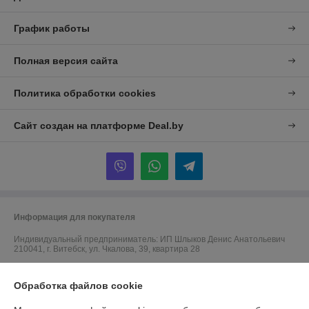
График работы
Полная версия сайта
Политика обработки cookies
Сайт создан на платформе Deal.by
Информация для покупателя
Индивидуальный предприниматель:
ИП Шлыков Денис Анатольевич
210041, г. Витебск, ул. Чкалова, 39, квартира 28
Регистрационный номер ЕГР: 391679620
Обработка файлов cookie
УНП: 391679620