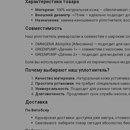
Характеристики товара
Материал:
100% натуральная кожа — обеспечивает 
Внешний диаметр:
≈75 мм — идеально подходит дл
Назначение:
замена изношенного уплотнителя, вос
Совместимость
Наш уплотнитель универсален и совместим с широким сп
OMNIGENA Abisynka (Абиссинка) — подходит для на
GREENPUMP «Дачник-1» — совместим с насосами, о
GREENPUMP «Дачник-2» — подходит для моделей с д
Если вы используете насос одной из перечисленных мод
Почему выбирают наш уплотнитель?
Качество материала.
Натуральная кожа устойчива
Простота установки.
Не требует специальных навы
Универсальность.
Подходит для разных типов лить
Долговечность.
Продлевает срок службы насоса, 
Доставка
По Витебску
Курьерская доставка: доступна уже завтра, стоимос
Самовывоз: заберите товар сегодня абсолютно бесп