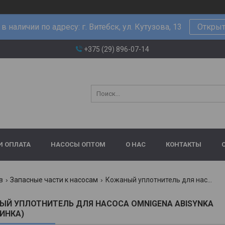
в наличии по адресу: г. Витебск, ул. Кутузова, 13
Открыт
+375 (29) 896-07-14
И ОПЛАТА
НАСОСЫ ОПТОМ
О НАС
КОНТАКТЫ
в
Запасные части к насосам
Кожаный уплотнитель для насоса omnigena abisynka (абиссинка)
Й УПЛОТНИТЕЛЬ ДЛЯ НАСОСА OMNIGENA ABISYNKA
ИНКА)