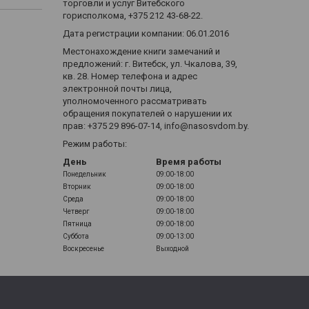
торговли и услуг Витебского
горисполкома, +375 212 43-68-22.
Дата регистрации компании: 06.01.2016
Местонахождение книги замечаний и
предложений: г. Витебск, ул. Чкалова, 39,
кв. 28. Номер телефона и адрес
электронной почты лица,
уполномоченного рассматривать
обращения покупателей о нарушении их
прав: +375 29 896-07-14, info@nasosvdom.by.
Режим работы:
День
Время работы
Понедельник
09:00-18:00
Вторник
09:00-18:00
Среда
09:00-18:00
Четверг
09:00-18:00
Пятница
09:00-18:00
Суббота
09:00-13:00
Воскресенье
Выходной