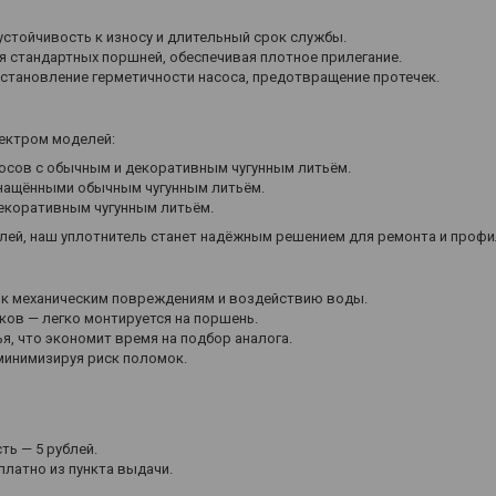
устойчивость к износу и длительный срок службы.
я стандартных поршней, обеспечивая плотное прилегание.
становление герметичности насоса, предотвращение протечек.
ектром моделей:
сосов с обычным и декоративным чугунным литьём.
снащёнными обычным чугунным литьём.
екоративным чугунным литьём.
елей, наш уплотнитель станет надёжным решением для ремонта и профи
 к механическим повреждениям и воздействию воды.
ков — легко монтируется на поршень.
я, что экономит время на подбор аналога.
минимизируя риск поломок.
ть — 5 рублей.
латно из пункта выдачи.