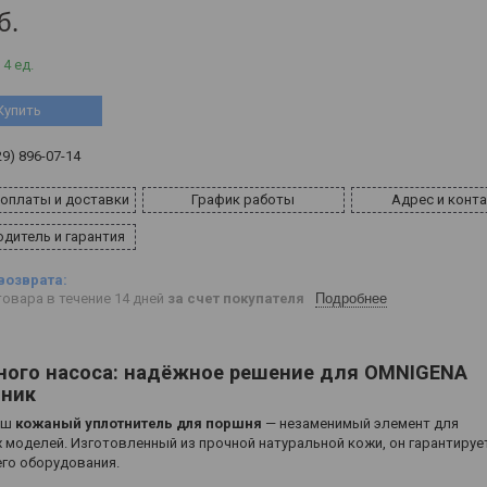
б.
 4 ед.
Купить
29) 896-07-14
 оплаты и доставки
График работы
Адрес и конт
дитель и гарантия
овара в течение 14 дней
за счет покупателя
Подробнее
ного насоса: надёжное решение для OMNIGENA
чник
Наш
кожаный уплотнитель для поршня
— незаменимый элемент для
моделей. Изготовленный из прочной натуральной кожи, он гарантируе
его оборудования.