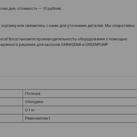
чих дня, стоимость — 10 рублей.
 корзину или свяжитесь с нами для уточнения деталей. Мы оперативно
асоса! Восстановите производительность оборудования с помощью
веренного решения для насосов OMNIGENA и GREENPUMP.
Польша
Omnigena
0.1 кг
Ремкомплект