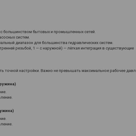
 с большинством бытовых и промышленных сетей.
асосных систем.
мальный диапазон для большинства гидравлических систем.
утренней резьбой, 1 — с наружной) — лёгкая интеграция в существующие
ь точной настройки. Важно не превышать максимальное рабочее давле
пружина)
ие.
ление.
ружина)
ие.
ление.