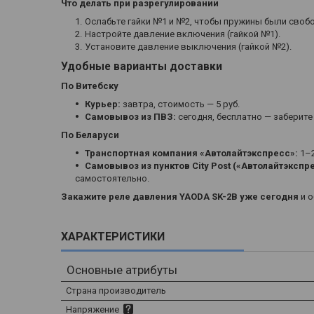
Что делать при разрегулировании
Ослабьте гайки №1 и №2, чтобы пружины были своб
Настройте давление включения (гайкой №1).
Установите давление выключения (гайкой №2).
Удобные варианты доставки
По Витебску
Курьер:
завтра, стоимость — 5 руб.
Самовывоз из ПВЗ:
сегодня, бесплатно — заберите
По Беларуси
Транспортная компания «Автолайтэкспресс»:
1–2
Самовывоз из пунктов City Post («Автолайтэкспре
самостоятельно.
Закажите реле давления YAODA SK-2B уже сегодня
и о
ХАРАКТЕРИСТИКИ
Основные атрибуты
Страна производитель
Напряжение