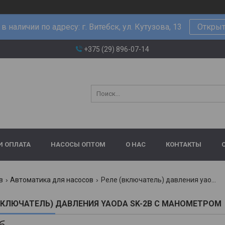
в наличии по адресу: г. Витебск, ул. Кутузова, 13
Открыт
+375 (29) 896-07-14
И ОПЛАТА
НАСОСЫ ОПТОМ
О НАС
КОНТАКТЫ
в
Автоматика для насосов
Реле (включатель) давления yaoda sk-2b с манометром
ВКЛЮЧАТЕЛЬ) ДАВЛЕНИЯ YAODA SK-2B С МАНОМЕТРОМ