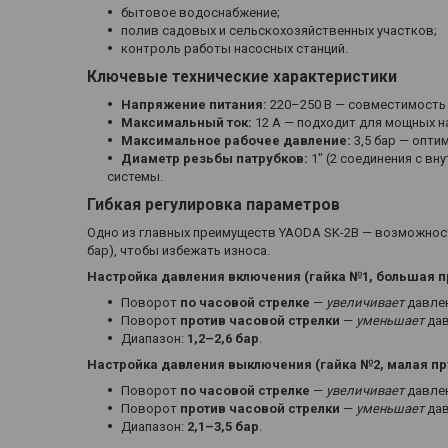
бытовое водоснабжение;
полив садовых и сельскохозяйственных участков;
контроль работы насосных станций.
Ключевые технические характеристики
Напряжение питания:
220–250 В — совместимость
Максимальный ток:
12 А — подходит для мощных н
Максимальное рабочее давление:
3,5 бар — опти
Диаметр резьбы патрубков:
1" (2 соединения с вн
системы.
Гибкая регулировка параметров
Одно из главных преимуществ YAODA SK-2B — возможност
бар), чтобы избежать износа.
Настройка давления включения (гайка №1, большая 
Поворот
по часовой стрелке
—
увеличивает
давлен
Поворот
против часовой стрелки
—
уменьшает
дав
Диапазон:
1,2–2,6 бар
.
Настройка давления выключения (гайка №2, малая п
Поворот
по часовой стрелке
—
увеличивает
давлен
Поворот
против часовой стрелки
—
уменьшает
дав
Диапазон:
2,1–3,5 бар
.