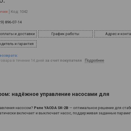
б.
ичии
Код:
1042
29) 896-07-14
 оплаты и доставки
График работы
Адрес и конт
дитель и гарантия
овара в течение 14 дней
за счет покупателя
Подробнее
ром: надёжное управление насосами для
равления насосом?
Реле YAODA SK-2B
— оптимальное решение для стаб
атически включает и выключает насос, поддерживая заданные парам