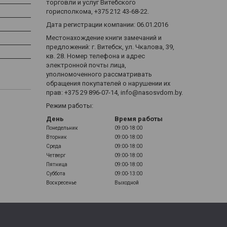
торговли и услуг Витебского
горисполкома, +375 212 43-68-22.
Дата регистрации компании: 06.01.2016
Местонахождение книги замечаний и
предложений: г. Витебск, ул. Чкалова, 39,
кв. 28. Номер телефона и адрес
электронной почты лица,
уполномоченного рассматривать
обращения покупателей о нарушении их
прав: +375 29 896-07-14, info@nasosvdom.by.
Режим работы:
День
Время работы
Понедельник
09:00-18:00
Вторник
09:00-18:00
Среда
09:00-18:00
Четверг
09:00-18:00
Пятница
09:00-18:00
Суббота
09:00-13:00
Воскресенье
Выходной