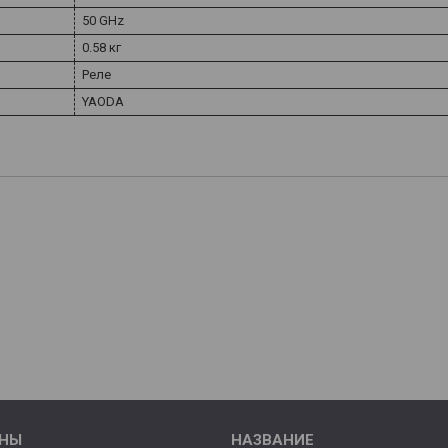
50 GHz
0.58 кг
Реле
YAODA