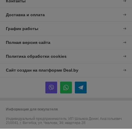
Контакты
Доставка и оплата
График работы
Полная версия сайта
Политика обработки cookies
Сайт создан на платформе Deal.by
Информация для покупателя
Индивидуальный предприниматель:
ИП Шлыков Денис Анатольевич
210041, г. Витебск, ул. Чкалова, 39, квартира 28